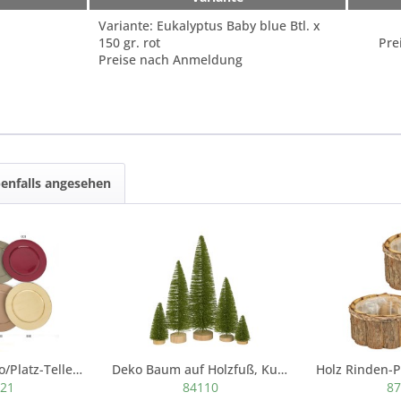
Variante: Eukalyptus Baby blue Btl. x
150 gr. rot
Pre
Preise nach Anmeldung
enfalls angesehen
Kunststoff-Deko/Platz-Teller, 33xh2
Deko Baum auf Holzfuß, Kunststoff grün-glitter,...
221
84110
87