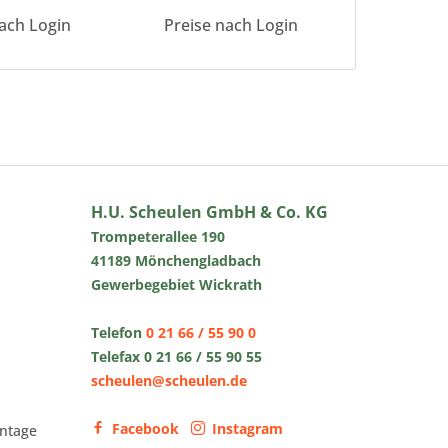
ach Login
Preise nach Login
Preise 
H.U. Scheulen GmbH & Co. KG
Trompeterallee 190
41189 Mönchengladbach
Gewerbegebiet Wickrath
Telefon
0 21 66 / 55 90 0
Telefax 0 21 66 / 55 90 55
scheulen@scheulen.de
Facebook
Instagram
ntage