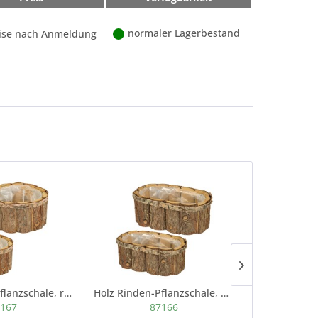
normaler Lagerbestand
ise nach Anmeldung
Holz Rinden-Pflanzschale, rund, natur
Holz Rinden-Pflanzschale, oval, natur
Metall-Windl
167
87166
8