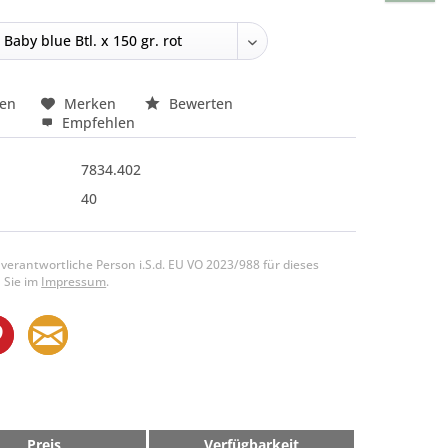
hen
Merken
Bewerten
Empfehlen
7834.402
40
 verantwortliche Person i.S.d. EU VO 2023/988 für dieses
 Sie im
Impressum
.
Preis
Verfügbarkeit