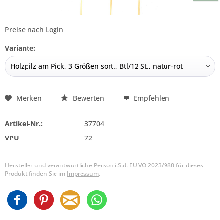
Preise nach Login
Variante:
Merken
Bewerten
Empfehlen
Artikel-Nr.:
37704
VPU
72
Hersteller und verantwortliche Person i.S.d. EU VO 2023/988 für dieses
Produkt finden Sie im
Impressum
.