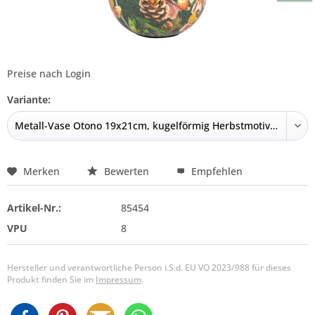
Preise nach Login
Variante:
Merken
Bewerten
Empfehlen
Artikel-Nr.:
85454
VPU
8
Hersteller und verantwortliche Person i.S.d. EU VO 2023/988 für dieses
Produkt finden Sie im
Impressum
.