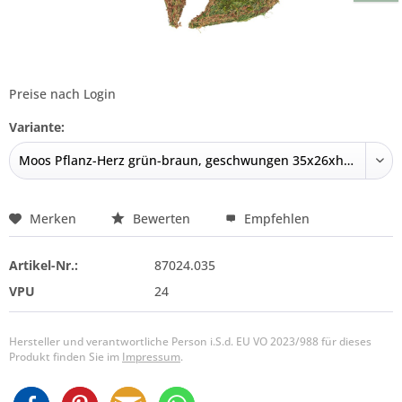
Preise nach Login
Variante:
Merken
Bewerten
Empfehlen
Artikel-Nr.:
87024.035
VPU
24
Hersteller und verantwortliche Person i.S.d. EU VO 2023/988 für dieses
Produkt finden Sie im
Impressum
.