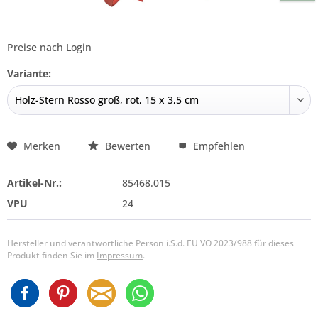
Preise nach Login
Variante:
Merken
Bewerten
Empfehlen
Artikel-Nr.:
85468.015
VPU
24
Hersteller und verantwortliche Person i.S.d. EU VO 2023/988 für dieses
Produkt finden Sie im
Impressum
.