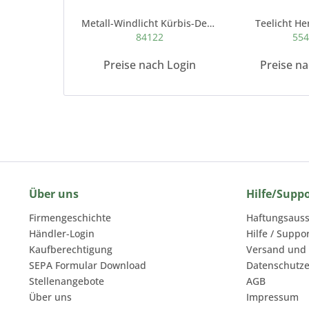
Metall-Windlicht Kürbis-Design mit Glas
Teelicht He
84122
55
Preise nach Login
Preise n
Über uns
Hilfe/Supp
Firmengeschichte
Haftungsauss
Händler-Login
Hilfe / Suppo
Kaufberechtigung
Versand und
SEPA Formular Download
Datenschutze
Stellenangebote
AGB
Über uns
Impressum