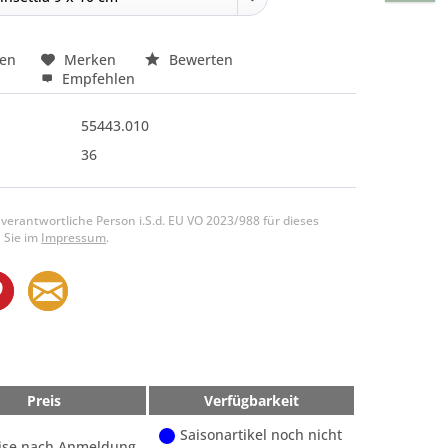
hen
Merken
Bewerten
Empfehlen
55443.010
36
 verantwortliche Person i.S.d. EU VO 2023/988 für dieses
 Sie im
Impressum
.
Preis
Verfügbarkeit
Saisonartikel noch nicht
ise nach Anmeldung