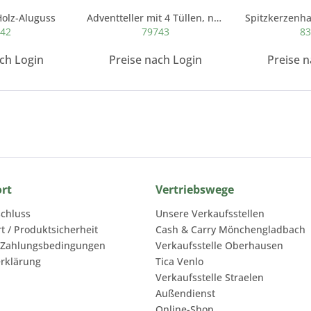
Holz-Aluguss
Adventteller mit 4 Tüllen, natur/silber
742
79743
83
ach Login
Preise nach Login
Preise n
ort
Vertriebswege
chluss
Unsere Verkaufsstellen
rt / Produktsicherheit
Cash & Carry Mönchengladbach
 Zahlungsbedingungen
Verkaufsstelle Oberhausen
rklärung
Tica Venlo
Verkaufsstelle Straelen
Außendienst
Online-Shop