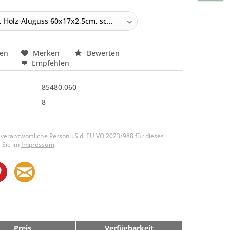
hen
Merken
Bewerten
Empfehlen
85480.060
8
 verantwortliche Person i.S.d. EU VO 2023/988 für dieses
 Sie im
Impressum
.
Preis
Verfügbarkeit