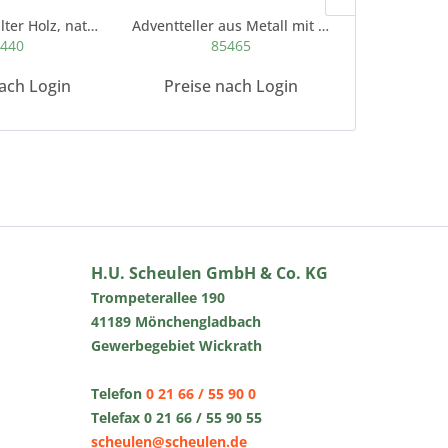
Spitzkerzenhalter Holz, natur für
Adventteller aus Metall mit 4 Tüllen taupe, 34...
A
440
85465
8
ach Login
Preise nach Login
Preise 
H.U. Scheulen GmbH & Co. KG
Trompeterallee 190
41189 Mönchengladbach
Gewerbegebiet Wickrath
Telefon
0 21 66 / 55 90 0
Telefax 0 21 66 / 55 90 55
scheulen@scheulen.de