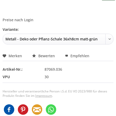
Preise nach Login
Variante:
Merken
Bewerten
Empfehlen
Artikel-Nr.:
87069.036
VPU
30
Hersteller und verantwortliche Person i.S.d. EU VO 2023/988 für dieses
Produkt finden Sie im
Impressum
.