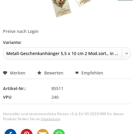
Preise nach Login
Variante:
Merken
Bewerten
Empfehlen
Artikel-Nr.:
85511
VPU
240
Hersteller und verantwortliche Person i.S.d. EU VO 2023/988 für dieses
Produkt finden Sie im
Impressum
.