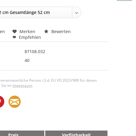
hen
Merken
Bewerten
Empfehlen
87108.032
40
 verantwortliche Person i.S.d. EU VO 2023/988 für dieses
 Sie im
Impressum
.
Preis
Verfügbarkeit