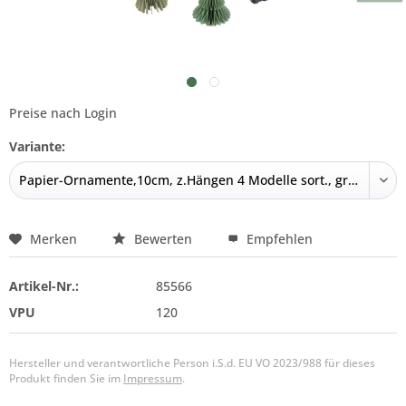
Preise nach Login
Variante:
Merken
Bewerten
Empfehlen
Artikel-Nr.:
85566
VPU
120
Hersteller und verantwortliche Person i.S.d. EU VO 2023/988 für dieses
Produkt finden Sie im
Impressum
.