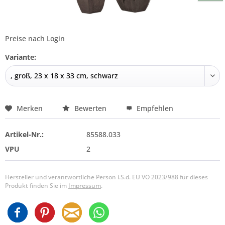
Preise nach Login
Variante:
Merken
Bewerten
Empfehlen
Artikel-Nr.:
85588.033
VPU
2
Hersteller und verantwortliche Person i.S.d. EU VO 2023/988 für dieses
Produkt finden Sie im
Impressum
.