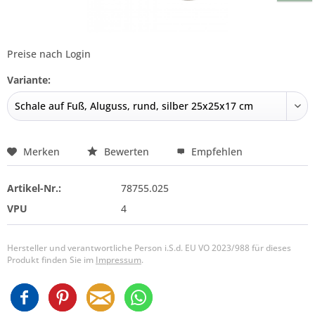
Preise nach Login
Variante:
Merken
Bewerten
Empfehlen
Artikel-Nr.:
78755.025
VPU
4
Hersteller und verantwortliche Person i.S.d. EU VO 2023/988 für dieses
Produkt finden Sie im
Impressum
.