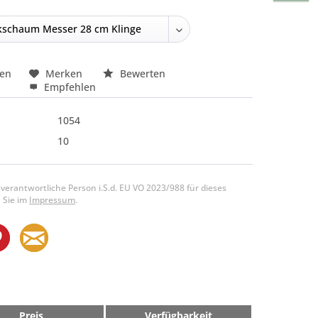
hen
Merken
Bewerten
Empfehlen
1054
10
 verantwortliche Person i.S.d. EU VO 2023/988 für dieses
 Sie im
Impressum
.
Preis
Verfügbarkeit