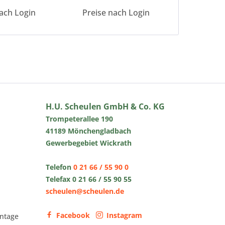
ach Login
Preise nach Login
Preise 
H.U. Scheulen GmbH & Co. KG
Trompeterallee 190
41189 Mönchengladbach
Gewerbegebiet Wickrath
Telefon
0 21 66 / 55 90 0
Telefax 0 21 66 / 55 90 55
scheulen@scheulen.de
Facebook
Instagram
ntage