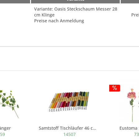
Variante: Oasis Steckschaum Messer 28
cm Klinge
Pre
Preise nach Anmeldung
änger
Samtstoff Tischläufer 46 cm x 180cm lang
Eustoma 
459
14507
73