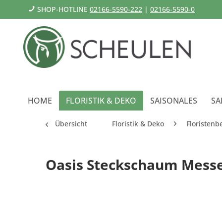
SHOP-HOTLINE
02166-5590-222
|
02166-5590-0
HOME
FLORISTIK & DEKO
SAISONALES
SA
Übersicht
Floristik & Deko
Floristenb
Oasis Steckschaum Messe