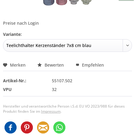
Preise nach Login
Variante:
Merken
Bewerten
Empfehlen
Artikel-Nr.:
55107.502
VPU
32
Hersteller und verantwortliche Person i.S.d. EU VO 2023/988 für dieses
Produkt finden Sie im
Impressum
.