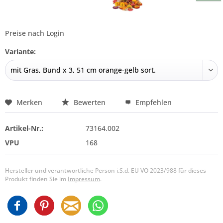
Preise nach Login
Variante:
Merken
Bewerten
Empfehlen
Artikel-Nr.:
73164.002
VPU
168
Hersteller und verantwortliche Person i.S.d. EU VO 2023/988 für dieses
Produkt finden Sie im
Impressum
.