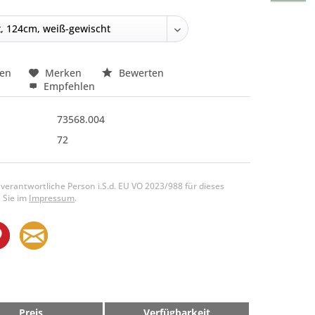
hen
Merken
Bewerten
Empfehlen
73568.004
72
 verantwortliche Person i.S.d. EU VO 2023/988 für dieses
 Sie im
Impressum
.
Preis
Verfügbarkeit