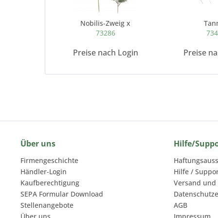
Nobilis-Zweig x
Tan
73286
73
Preise nach Login
Preise n
Über uns
Hilfe/Supp
Firmengeschichte
Haftungsauss
Händler-Login
Hilfe / Suppo
Kaufberechtigung
Versand und
SEPA Formular Download
Datenschutze
Stellenangebote
AGB
Über uns
Impressum