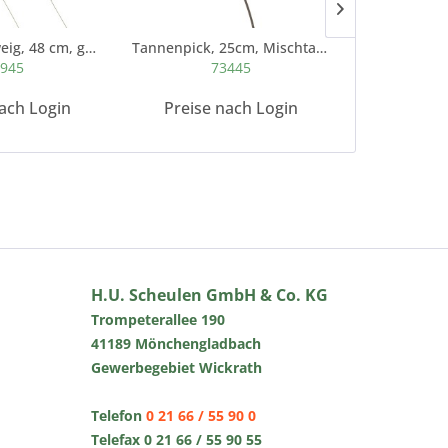
Jap. Kiefernzweig, 48 cm, gefrostet
Tannenpick, 25cm, Mischtanne grün
945
73445
7
ach Login
Preise nach Login
Preise 
H.U. Scheulen GmbH & Co. KG
Trompeterallee 190
41189 Mönchengladbach
Gewerbegebiet Wickrath
Telefon
0 21 66 / 55 90 0
Telefax 0 21 66 / 55 90 55