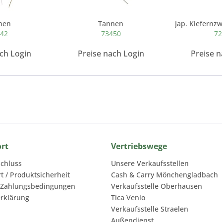
nen
Tannen
442
73450
72
ach Login
Preise nach Login
Preise n
ort
Vertriebswege
chluss
Unsere Verkaufsstellen
rt / Produktsicherheit
Cash & Carry Mönchengladbach
 Zahlungsbedingungen
Verkaufsstelle Oberhausen
rklärung
Tica Venlo
Verkaufsstelle Straelen
Außendienst