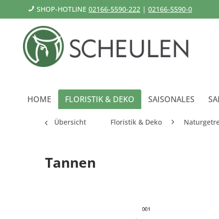
SHOP-HOTLINE
02166-5590-222
|
02166-5590-0
HOME
FLORISTIK & DEKO
SAISONALES
SA
Übersicht
Floristik & Deko
Naturgetr
Tannen