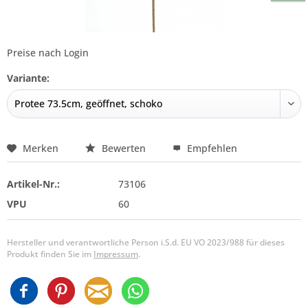
Preise nach Login
Variante:
Merken
Bewerten
Empfehlen
Artikel-Nr.:
73106
VPU
60
Hersteller und verantwortliche Person i.S.d. EU VO 2023/988 für dieses
Produkt finden Sie im
Impressum
.