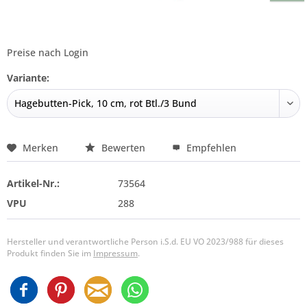
Preise nach Login
Variante:
Merken
Bewerten
Empfehlen
Artikel-Nr.:
73564
VPU
288
Hersteller und verantwortliche Person i.S.d. EU VO 2023/988 für dieses
Produkt finden Sie im
Impressum
.