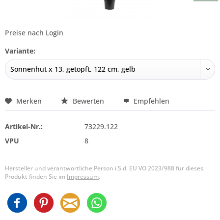
Preise nach Login
Variante:
Merken
Bewerten
Empfehlen
Artikel-Nr.:
73229.122
VPU
8
Hersteller und verantwortliche Person i.S.d. EU VO 2023/988 für dieses
Produkt finden Sie im
Impressum
.