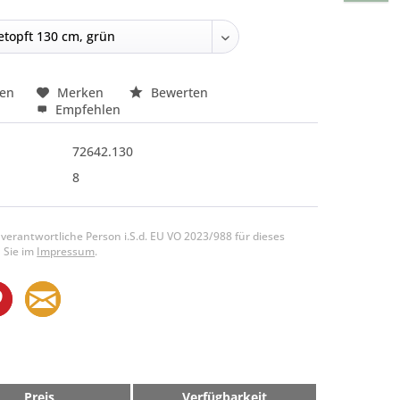
hen
Merken
Bewerten
Empfehlen
72642.130
8
 verantwortliche Person i.S.d. EU VO 2023/988 für dieses
 Sie im
Impressum
.
Preis
Verfügbarkeit