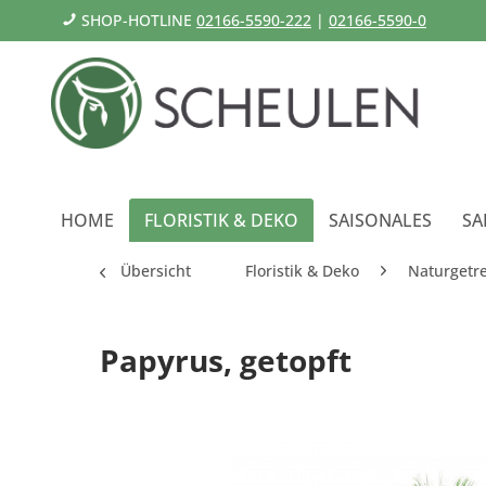
SHOP-HOTLINE
02166-5590-222
|
02166-5590-0
HOME
FLORISTIK & DEKO
SAISONALES
SA
Übersicht
Floristik & Deko
Naturgetr
Papyrus, getopft