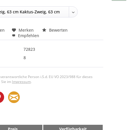
hen
Merken
Bewerten
Empfehlen
72823
8
 verantwortliche Person i.S.d. EU VO 2023/988 für dieses
 Sie im
Impressum
.
Preis
Verfügbarkeit