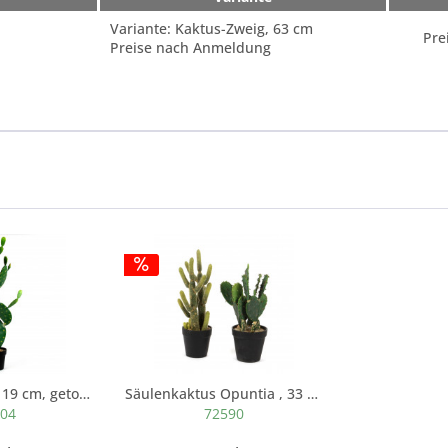
Variante: Kaktus-Zweig, 63 cm
Pre
Preise nach Anmeldung
Ohrenkaktus, 119 cm, getopft, grün
Säulenkaktus Opuntia , 33 cm, getopft, grün
504
72590