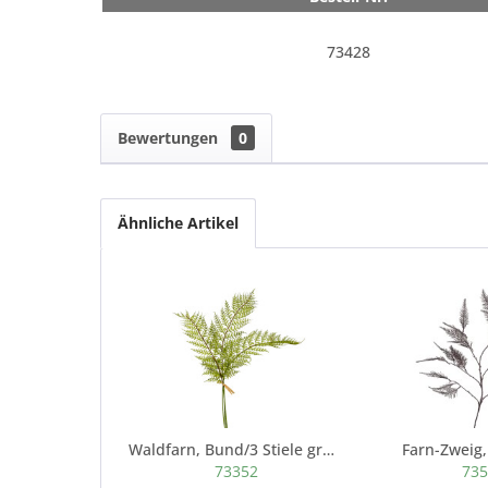
73428
Bewertungen
0
Ähnliche Artikel
Waldfarn, Bund/3 Stiele grün, 66 cm
Farn-Zweig, 
73352
73