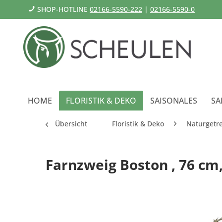
SHOP-HOTLINE
02166-5590-222
|
02166-5590-0
HOME
FLORISTIK & DEKO
SAISONALES
SA
Übersicht
Floristik & Deko
Naturgetr
Farnzweig Boston , 76 cm