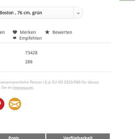
hen
Merken
Bewerten
Empfehlen
73428
288
 verantwortliche Person i.S.d. EU VO 2023/988 für dieses
 Sie im
Impressum
.
Preis
Verfügbarkeit