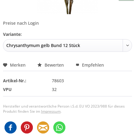
Preise nach Login
Variante:
Merken
Bewerten
Empfehlen
Artikel-Nr.:
78603
VPU
32
Hersteller und verantwortliche Person i.S.d. EU VO 2023/988 für dieses
Produkt finden Sie im
Impressum
.