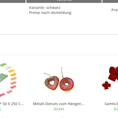
Variante: schwarz
Pre
Preise nach Anmeldung
GÄRTNERKREPP 50 X 250 CM nicht wasserfest
Metall-Donuts zum Hängen, 2 Mod.sort. in Box,...
Samtsch
6
85496
85