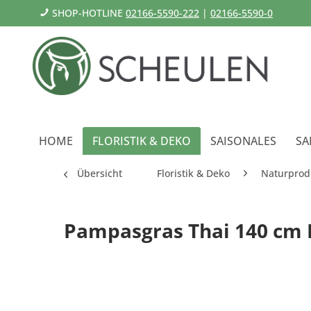
SHOP-HOTLINE
02166-5590-222
|
02166-5590-0
HOME
FLORISTIK & DEKO
SAISONALES
SA
Übersicht
Floristik & Deko
Naturprod
Pampasgras Thai 140 cm Bt