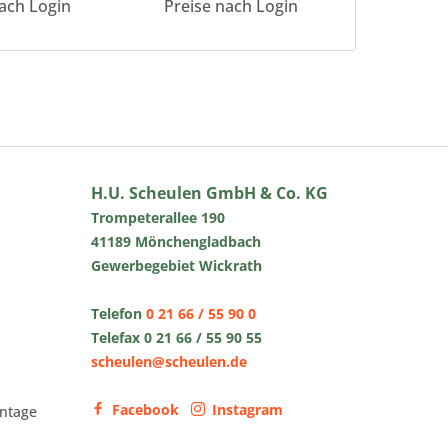
ach Login
Preise nach Login
Preise 
H.U. Scheulen GmbH & Co. KG
Trompeterallee 190
41189 Mönchengladbach
Gewerbegebiet Wickrath
Telefon
0 21 66 / 55 90 0
Telefax 0 21 66 / 55 90 55
scheulen@scheulen.de
Facebook
Instagram
ntage