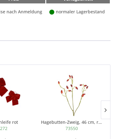
ise nach Anmeldung
normaler Lagerbestand
leife rot
Hagebutten-Zweig, 46 cm, rot
Phleum wei
272
73550