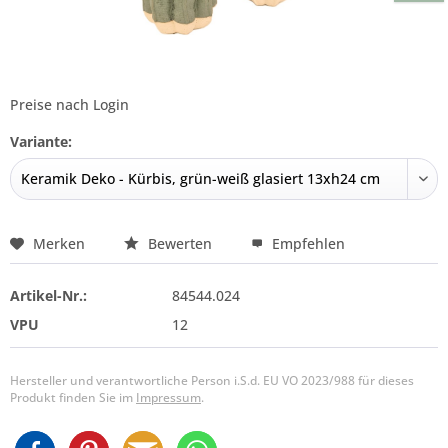
Preise nach Login
Variante:
Merken
Bewerten
Empfehlen
Artikel-Nr.:
84544.024
VPU
12
Hersteller und verantwortliche Person i.S.d. EU VO 2023/988 für dieses
Produkt finden Sie im
Impressum
.