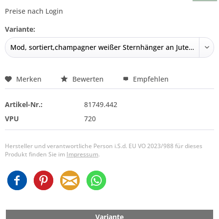
Preise nach Login
Variante:
Merken
Bewerten
Empfehlen
Artikel-Nr.:
81749.442
VPU
720
Hersteller und verantwortliche Person i.S.d. EU VO 2023/988 für dieses
Produkt finden Sie im
Impressum
.
Variante