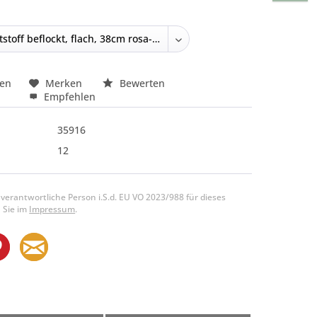
hen
Merken
Bewerten
Empfehlen
35916
12
 verantwortliche Person i.S.d. EU VO 2023/988 für dieses
 Sie im
Impressum
.