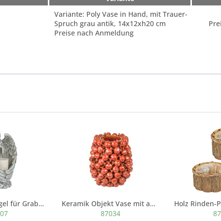
Variante: Poly Vase in Hand, mit Trauer-
Spruch grau antik, 14x12xh20 cm
Pre
Preise nach Anmeldung
Poly Trauer-Engel für Grabkerze, 18x15x h28 cm,...
Keramik Objekt Vase mit aufgesetzten...
207
87034
87