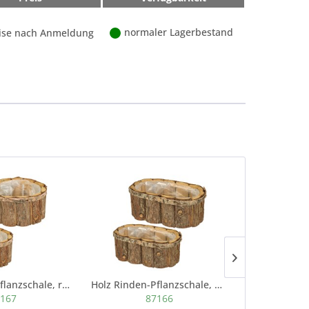
normaler Lagerbestand
ise nach Anmeldung
Holz Rinden-Pflanzschale, rund, natur
Holz Rinden-Pflanzschale, oval, natur
167
87166
8