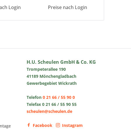
ach Login
Preise nach Login
Preise 
H.U. Scheulen GmbH & Co. KG
Trompeterallee 190
41189 Mönchengladbach
Gewerbegebiet Wickrath
Telefon
0 21 66 / 55 90 0
Telefax 0 21 66 / 55 90 55
scheulen@scheulen.de
Facebook
Instagram
ntage