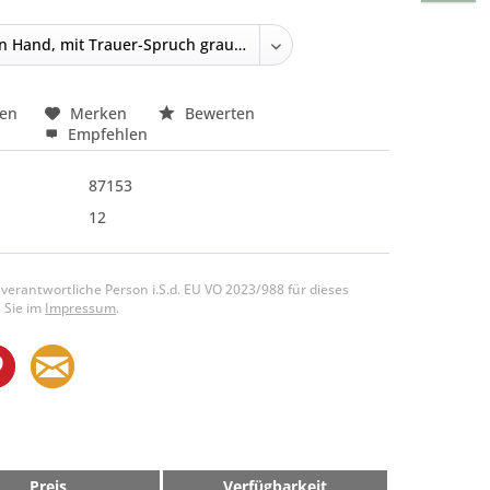
hen
Merken
Bewerten
Empfehlen
87153
12
 verantwortliche Person i.S.d. EU VO 2023/988 für dieses
 Sie im
Impressum
.
Preis
Verfügbarkeit