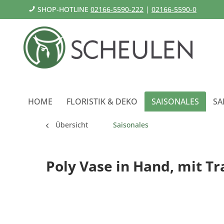
SHOP-HOTLINE
02166-5590-222
|
02166-5590-0
HOME
FLORISTIK & DEKO
SAISONALES
SA
Übersicht
Saisonales
Poly Vase in Hand, mit T