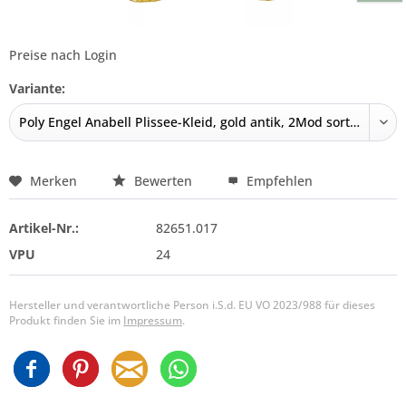
Preise nach Login
Variante:
Merken
Bewerten
Empfehlen
Artikel-Nr.:
82651.017
VPU
24
Hersteller und verantwortliche Person i.S.d. EU VO 2023/988 für dieses
Produkt finden Sie im
Impressum
.