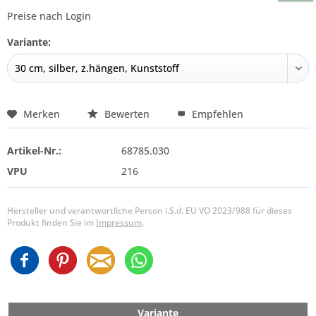
Preise nach Login
Variante:
Merken
Bewerten
Empfehlen
Artikel-Nr.:
68785.030
VPU
216
Hersteller und verantwortliche Person i.S.d. EU VO 2023/988 für dieses
Produkt finden Sie im
Impressum
.
Variante