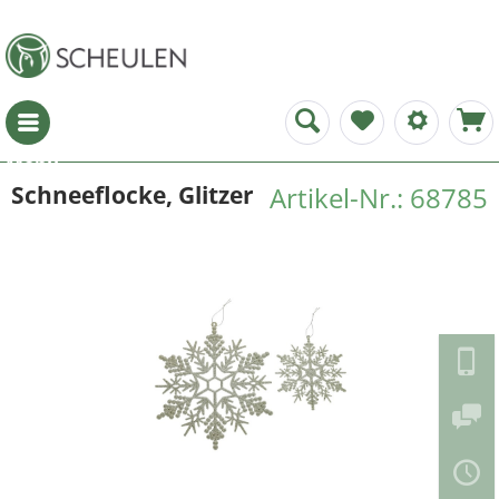
Menü
Schneeflocke, Glitzer
Artikel-Nr.: 68785