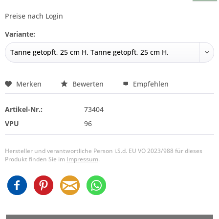
Preise nach Login
Variante:
Merken
Bewerten
Empfehlen
Artikel-Nr.:
73404
VPU
96
Hersteller und verantwortliche Person i.S.d. EU VO 2023/988 für dieses
Produkt finden Sie im
Impressum
.