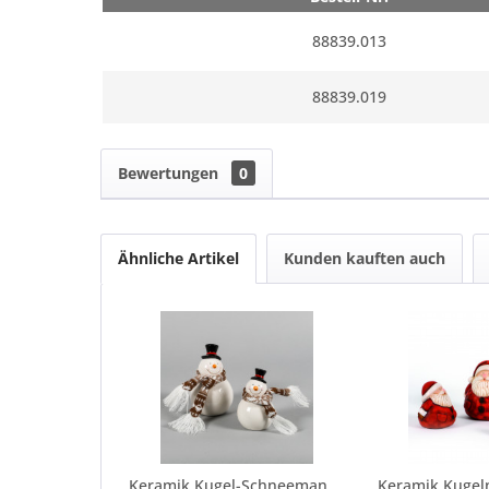
88839.013
88839.019
Bewertungen
0
Ähnliche Artikel
Kunden kauften auch
Keramik Kugel-Schneemann, schwarz/weiß brauner...