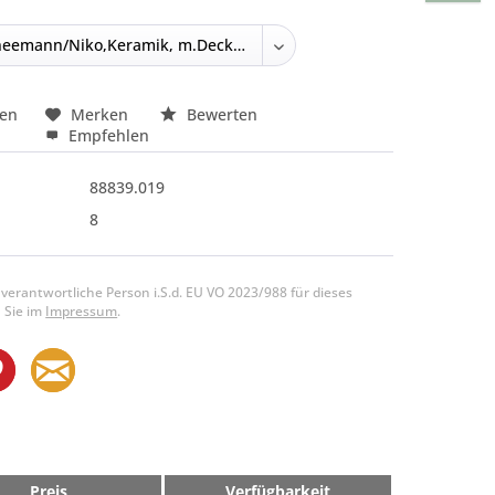
hen
Merken
Bewerten
Empfehlen
88839.019
8
 verantwortliche Person i.S.d. EU VO 2023/988 für dieses
 Sie im
Impressum
.
Preis
Verfügbarkeit