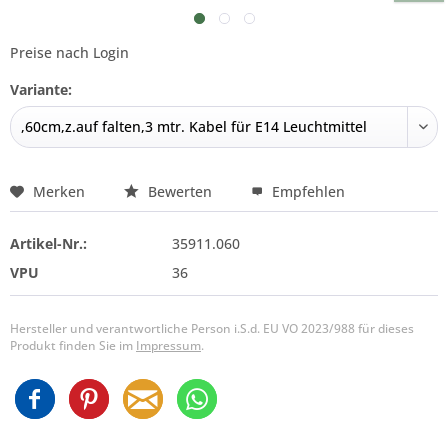
Preise nach Login
Variante:
Merken
Bewerten
Empfehlen
Artikel-Nr.:
35911.060
VPU
36
Hersteller und verantwortliche Person i.S.d. EU VO 2023/988 für dieses
Produkt finden Sie im
Impressum
.