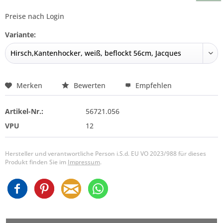
Preise nach Login
Variante:
Merken
Bewerten
Empfehlen
Artikel-Nr.:
56721.056
VPU
12
Hersteller und verantwortliche Person i.S.d. EU VO 2023/988 für dieses
Produkt finden Sie im
Impressum
.