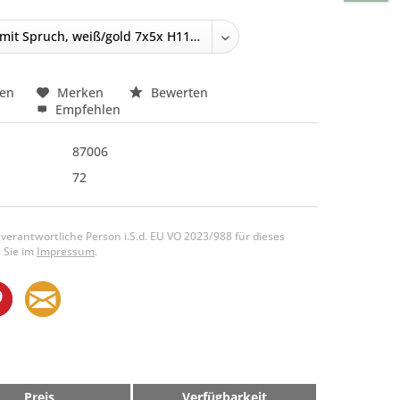
hen
Merken
Bewerten
Empfehlen
87006
72
 verantwortliche Person i.S.d. EU VO 2023/988 für dieses
 Sie im
Impressum
.
Preis
Verfügbarkeit