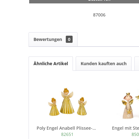
87006
Bewertungen
0
Ähnliche Artikel
Kunden kauften auch
Poly Engel Anabell Plissee-Kleid, gold antik,...
Engel mit St
82651
85