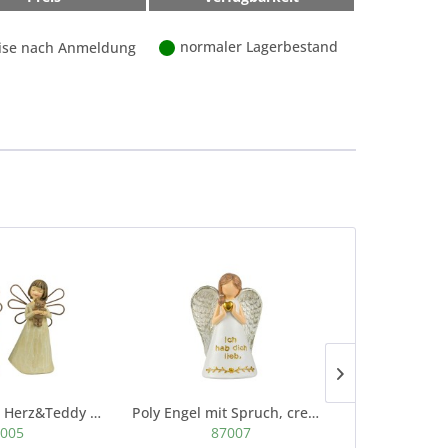
normaler Lagerbestand
ise nach Anmeldung
Poly Engel mit Herz&Teddy im Arm, 2 Mod sort,...
Poly Engel mit Spruch, creme/gold 7x5x H11cm,...
005
87007
8