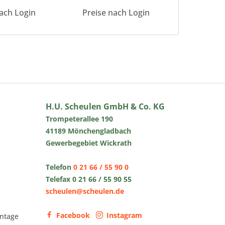
ach Login
Preise nach Login
Preise 
H.U. Scheulen GmbH & Co. KG
Trompeterallee 190
41189 Mönchengladbach
Gewerbegebiet Wickrath
Telefon
0 21 66 / 55 90 0
Telefax 0 21 66 / 55 90 55
scheulen@scheulen.de
Facebook
Instagram
ntage