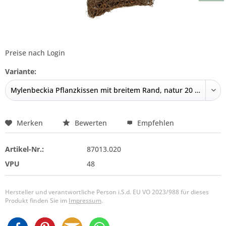
Preise nach Login
Variante:
Merken
Bewerten
Empfehlen
Artikel-Nr.:
87013.020
VPU
48
Hersteller und verantwortliche Person i.S.d. EU VO 2023/988 für dieses
Produkt finden Sie im
Impressum
.