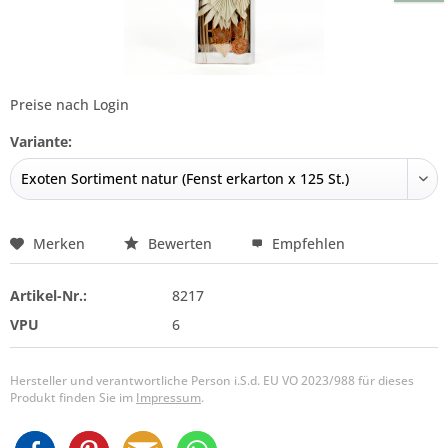
Preise nach Login
Variante:
Merken
Bewerten
Empfehlen
Artikel-Nr.:
8217
VPU
6
Hersteller und verantwortliche Person i.S.d. EU VO 2023/988 für dieses
Produkt finden Sie im
Impressum
.