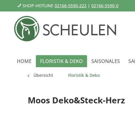
SHOP-HOTLINE
02166-5590-222
|
02166-5590-0
HOME
FLORISTIK & DEKO
SAISONALES
SA
Übersicht
Floristik & Deko
Moos Deko&Steck-Herz