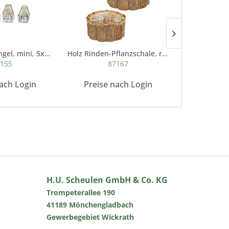
Poly-Trauer-Engel, mini, 5x3x7cm, grau- antik,...
Holz Rinden-Pflanzschale, rund, natur
155
87167
8
ach Login
Preise nach Login
Preise 
H.U. Scheulen GmbH & Co. KG
Trompeterallee 190
41189 Mönchengladbach
Gewerbegebiet Wickrath