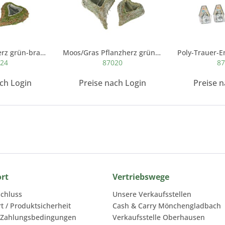
Moos Pflanz-Herz grün-braun, geschwungen
Moos/Gras Pflanzherz grün-weiß antik
024
87020
87
ach Login
Preise nach Login
Preise n
ort
Vertriebswege
chluss
Unsere Verkaufsstellen
rt / Produktsicherheit
Cash & Carry Mönchengladbach
 Zahlungsbedingungen
Verkaufsstelle Oberhausen