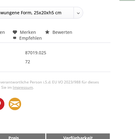
hen
Merken
Bewerten
Empfehlen
87019.025
72
 verantwortliche Person i.S.d. EU VO 2023/988 für dieses
 Sie im
Impressum
.
Preis
Verfügbarkeit