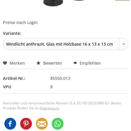
Preise nach Login
Variante:
Merken
Bewerten
Empfehlen
Artikel-Nr.:
85550.013
VPU
8
Hersteller und verantwortliche Person i.S.d. EU VO 2023/988 für dieses
Produkt finden Sie im
Impressum
.