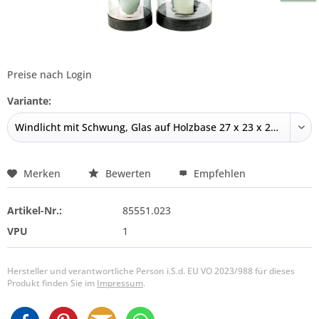
Preise nach Login
Variante:
Merken
Bewerten
Empfehlen
Artikel-Nr.:
85551.023
VPU
1
Hersteller und verantwortliche Person i.S.d. EU VO 2023/988 für dieses
Produkt finden Sie im
Impressum
.