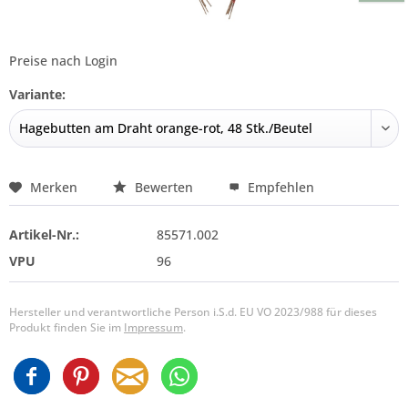
Preise nach Login
Variante:
Merken
Bewerten
Empfehlen
Artikel-Nr.:
85571.002
VPU
96
Hersteller und verantwortliche Person i.S.d. EU VO 2023/988 für dieses
Produkt finden Sie im
Impressum
.