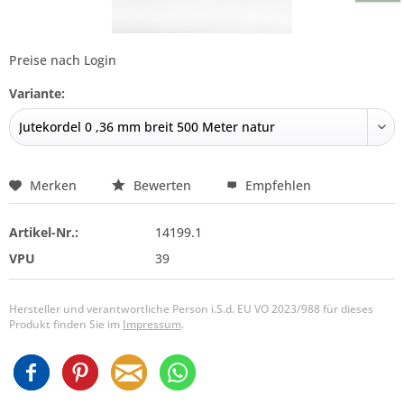
Preise nach Login
Variante:
Merken
Bewerten
Empfehlen
Artikel-Nr.:
14199.1
VPU
39
Hersteller und verantwortliche Person i.S.d. EU VO 2023/988 für dieses
Produkt finden Sie im
Impressum
.