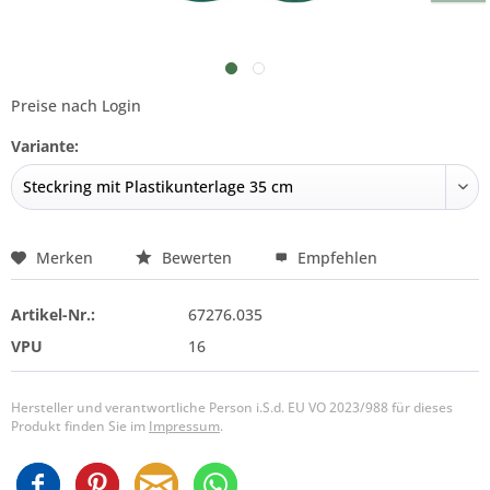
Preise nach Login
Variante:
Merken
Bewerten
Empfehlen
Artikel-Nr.:
67276.035
VPU
16
Hersteller und verantwortliche Person i.S.d. EU VO 2023/988 für dieses
Produkt finden Sie im
Impressum
.