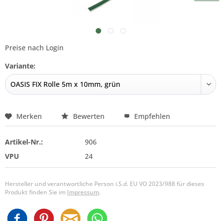
Preise nach Login
Variante:
Merken
Bewerten
Empfehlen
Artikel-Nr.:
906
VPU
24
Hersteller und verantwortliche Person i.S.d. EU VO 2023/988 für dieses
Produkt finden Sie im
Impressum
.