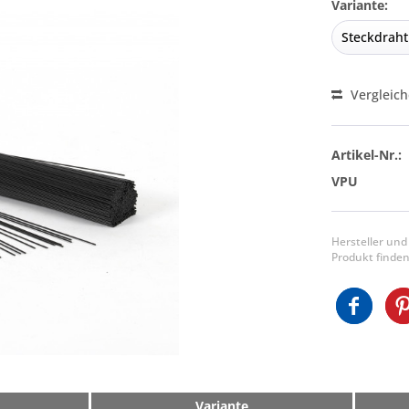
Variante:
Vergleic
Artikel-Nr.:
VPU
Hersteller und
Produkt finden
Variante