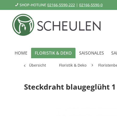
SHOP-HOTLINE
02166-5590-222
|
02166-5590-0
HOME
FLORISTIK & DEKO
SAISONALES
SA
Übersicht
Floristik & Deko
Floristenb
Steckdraht blaugeglüht 1