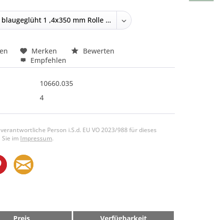
hen
Merken
Bewerten
Empfehlen
10660.035
4
 verantwortliche Person i.S.d. EU VO 2023/988 für dieses
 Sie im
Impressum
.
Preis
Verfügbarkeit