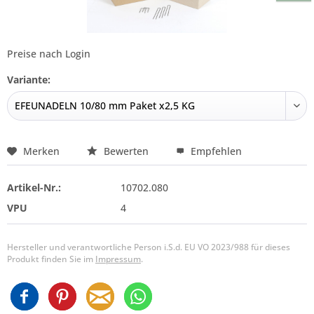
Preise nach Login
Variante:
Merken
Bewerten
Empfehlen
Artikel-Nr.:
10702.080
VPU
4
Hersteller und verantwortliche Person i.S.d. EU VO 2023/988 für dieses
Produkt finden Sie im
Impressum
.