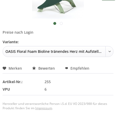
Preise nach Login
Variante:
Merken
Bewerten
Empfehlen
Artikel-Nr.:
255
VPU
6
Hersteller und verantwortliche Person i.S.d. EU VO 2023/988 für dieses
Produkt finden Sie im
Impressum
.