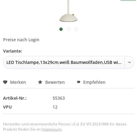
Preise nach Login
Variante:
Merken
Bewerten
Empfehlen
Artikel-Nr.:
55363
VPU
12
Hersteller und verantwortliche Person i.S.d. EU VO 2023/988 für dieses
Produkt finden Sie im
Impressum
.