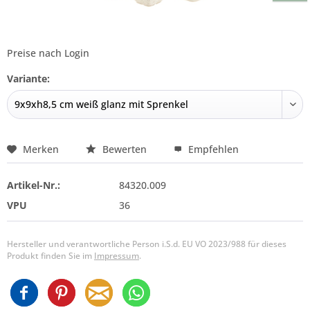
Preise nach Login
Variante:
Merken
Bewerten
Empfehlen
Artikel-Nr.:
84320.009
VPU
36
Hersteller und verantwortliche Person i.S.d. EU VO 2023/988 für dieses
Produkt finden Sie im
Impressum
.